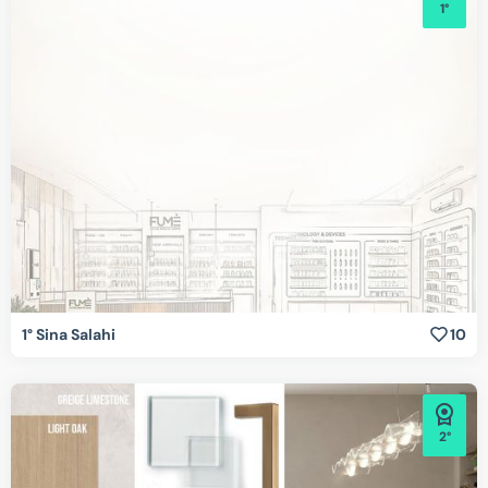
1°
1° Sina Salahi
10
2°