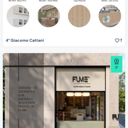
4° Giacomo Cattani
7
5°