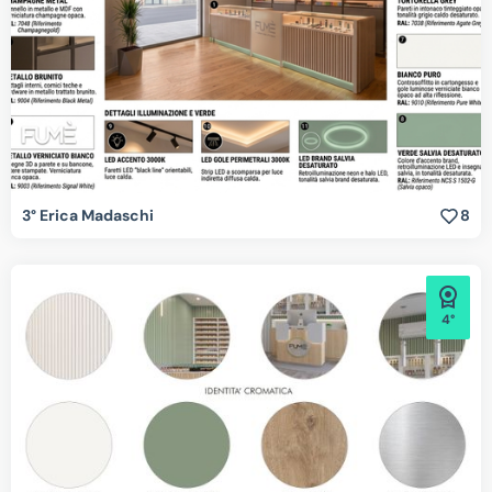
3° Erica Madaschi
8
4°