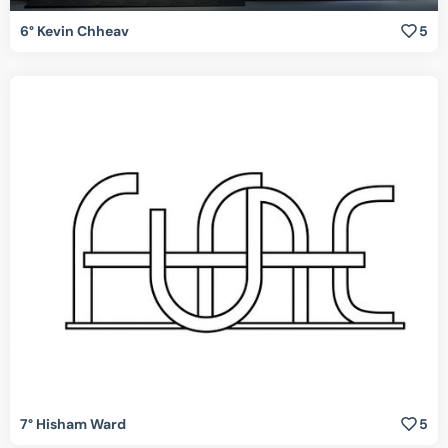
6° Kevin Chheav
5
7° Hisham Ward
5