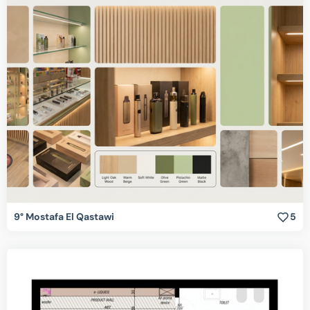
9° Mostafa El Qastawi
5