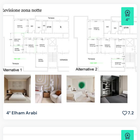
4°
4° Elham Arabi
7.2