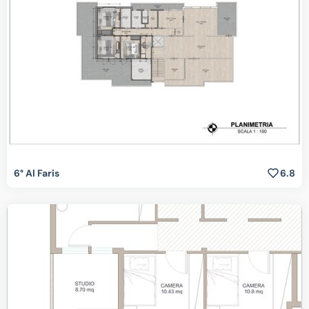
6° Al Faris
6.8