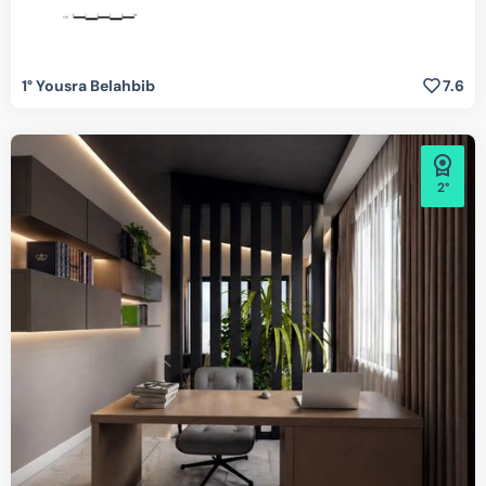
1° Yousra Belahbib
7.6
2°