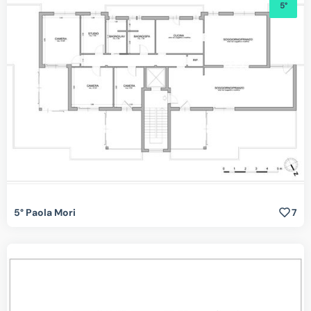
5°
5° Paola Mori
7