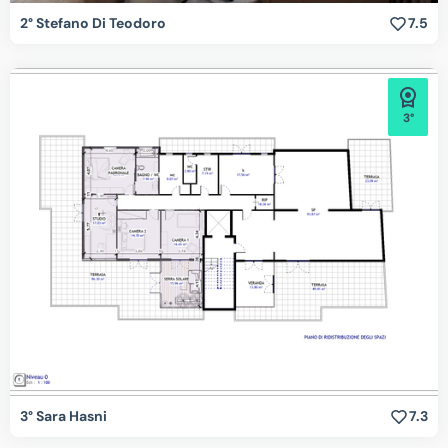
2° Stefano Di Teodoro
7.5
3°
3° Sara Hasni
7.3