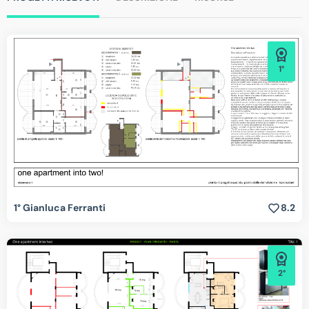
1°
1° Gianluca Ferranti
8.2
2°