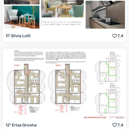
11° Silvia Lolli
7.4
12° Erisa Grosha
7.4