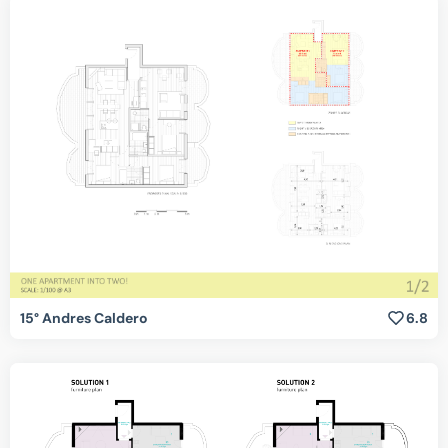
15° Andres Caldero
6.8