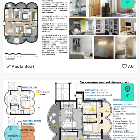
5°
5° Paola Boati
7.6
4°