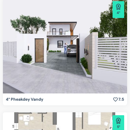
4°
4° Pheakdey Vandy
7.5
5°