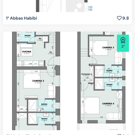
1° Abbas Habibi
9.8
2°