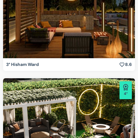
3° Hisham Ward
8.6
4°