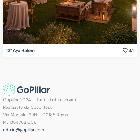
12° Aya Halem
3.1
Gopillar 2024 – Tutti i diritti riservati
Realizzato da Cocontest
Via Marsala, 29H – 00185 Roma
P.I. 13547621006
admin@gopillar.com