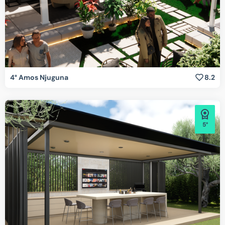
4° Amos Njuguna
8.2
5°