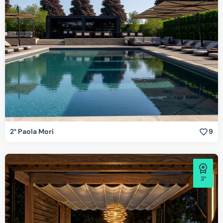
2° Paola Mori
9
3°