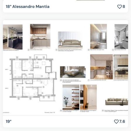
18° Alessandro Mantia
8
19°
7.6