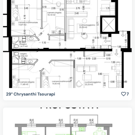
29° Chrysanthi Tsourapi
7