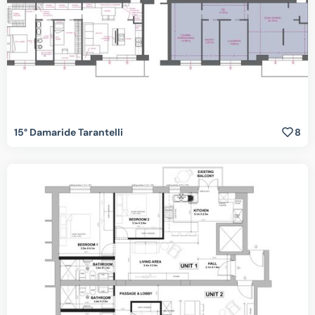
15° Damaride Tarantelli
8