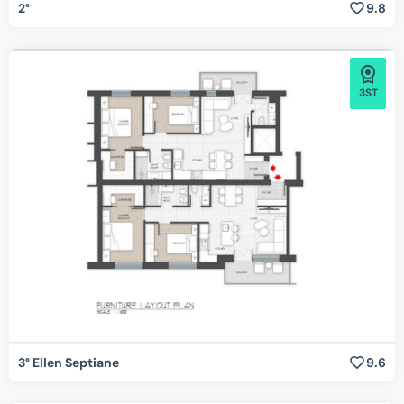
2°
9.8
3ST
3° Ellen Septiane
9.6