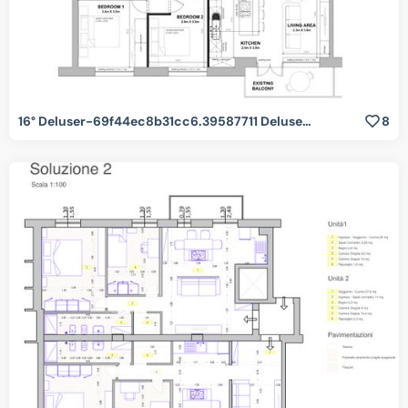
16° Deluser-69f44ec8b31cc6.39587711 Deluser-69f44ec8b31cc6.39587711
8