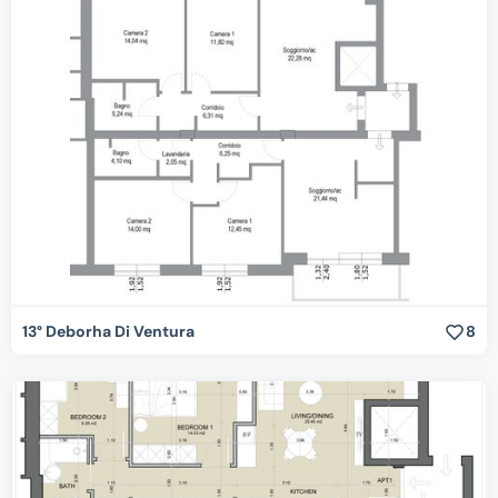
13° Deborha Di Ventura
8