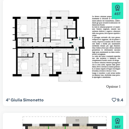
4ST
4° Giulia Simonetto
9.4
5ST