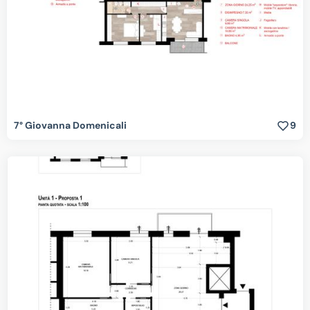
7° Giovanna Domenicali
9