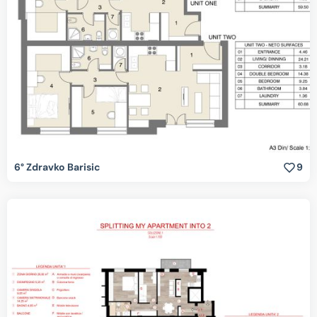
6° Zdravko Barisic
9