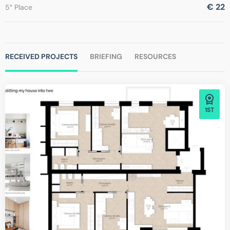
€ 22
5° Place
RECEIVED PROJECTS
BRIEFING
RESOURCES
1ST