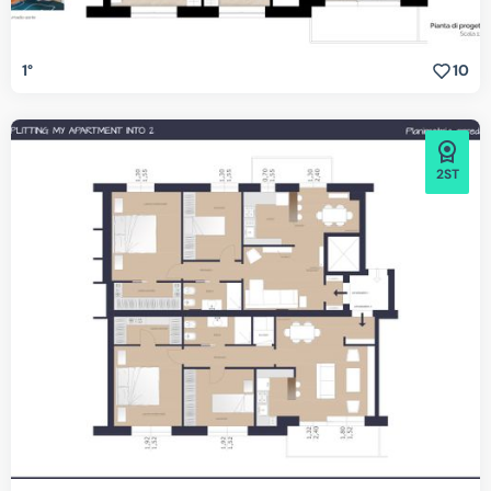
1°
10
2ST