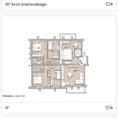
10° Arch Interiordesign
8
11°
8