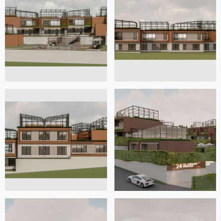
tiempo sentirse parte de la comunidad a través de los
espacios sociales.
Como tal, la residencia está diseñada en un estilo
arquitectónico cúbico moderno que crea una marca de
estilo único que definitivamente será visualmente
impactante desde muy lejos en la calle. La elección de la
estética de madera y blanco se eligió cuidadosamente
para elevar el estilo contemporáneo de la residencia y
esto se propone además para los interiores modernos y
limpios.
En la azotea, el diseño prevé que cada unidad tenga una
piscina de inmersión, una sala de estar, una cocina y un
comedor. Esto está contenido en los soláriums modernos
que nuestro diseño tuvo cuidado de combinar a la
perfección con el resto de la arquitectura y es
esencialmente la guinda del pastel de la composición
visual.
Como siempre, estamos disponibles para cualquier
pregunta/cambio/aclaración para hacer que este diseño