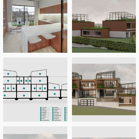
Sul tetto, il design prevede che ogni unità abbia una vasca
immersione ad acqua fredda, un'area salotto, una cucina e
una zona pranzo. Questo è contenuto nei moderni
solarium che il nostro design è stato attento a fondere
perfettamente con il resto dell'architettura ed è
essenzialmente la ciliegina sulla torta della composizione
visiva.
Come sempre rimaniamo a disposizione per qualsiasi
domanda/modifica/chiarimento per rendere questo
design ancora più adatto alle vostre esigenze. Ancora una
volta, grazie per l'opportunità!
SPA
Saludos Estimado Cliente.
En primer lugar, gracias por la oportunidad de diseñar su
residencia de dieciséis unidades. Nuestro concepto fue
diseñar la residencia de tal manera que cada unidad se
vea distinta para la privacidad de la familia y al mismo